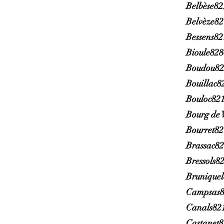
Belbèse82
Belvèze8
Bessens82
Bioule82
Boudou82
Bouillac8
Bouloc82
Bourg de 
Bourret8
Brassac8
Bressols8
Brunique
Campsas8
Canals82
Castanet