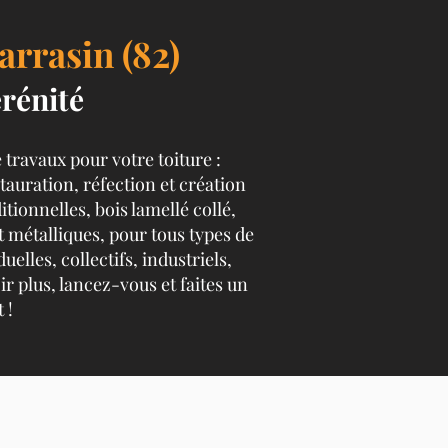
rrasin (82)
rénité
 travaux pour votre toiture :
tauration, réfection et création
tionnelles, bois lamellé collé,
et métalliques, pour tous types de
elles, collectifs, industriels,
ir plus, lancez-vous et faites un
 !