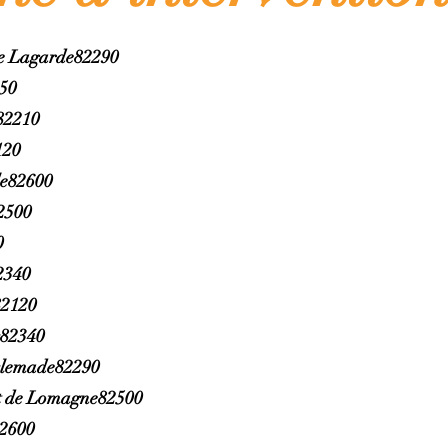
le Lagarde82290
350
82210
120
le82600
2500
0
2340
82120
s82340
slemade82290
 de Lomagne82500
2600