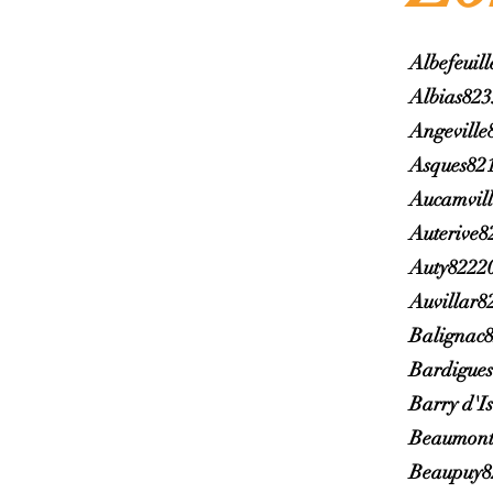
Albefeuil
Albias82
Angeville
Asques82
Aucamvil
Auterive8
Auty8222
Auvillar8
Balignac
Bardigue
Barry d'I
Beaumont
Beaupuy8