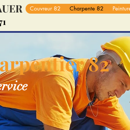
BAUER
Couvreur 82
Charpente 82
Peintu
71
arpentier 82
ervice