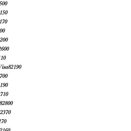
500
2150
170
800
200
2600
110
Visa82190
2700
2190
2710
l82800
2370
170
82160