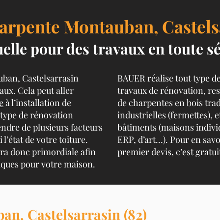
arpente Montauban, Castelsa
lle pour des travaux en toute sé
uban, Castelsarrasin
BAUER réalise tout type de
ux. Cela peut aller
travaux de rénovation, res
e
à l’installation de
de charpentes en bois tradi
 type de rénovation
industrielles (fermettes), 
endre de plusieurs facteurs
bâtiments (maisons individu
’état de votre toiture.
ERP, d’art…). Pour en savo
era donc primordiale afin
premier devis, c’est gratuit
niques pour votre maison.
an, Castelsarrasin (82)