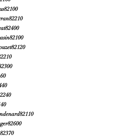
rus82100
yran82210
rat82400
rasin82100
ouzet82120
2210
82300
160
440
82240
140
ndenard82110
ger82600
u82370