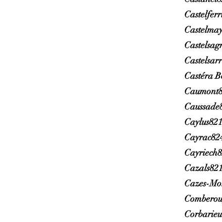
Castelfer
Castelma
Castelsag
Castelsar
Castéra B
Caumont8
Caussade
Caylus82
Cayrac82
Cayriech
Cazals82
Cazes-Mo
Comberou
Corbarie