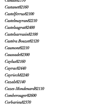
Canals82170
Castanet82160
Castelferrus82100
Castelmayran82210
Castelsagrat82400
Castelsarrasin82100
Castéra Bouzet82120
Caumont82210
Caussade82300
Caylus82160
Cayrac82440
Cayriech82240
Cazals82140
Cazes-Mondenard82110
Comberouger82600
Corbarieu82370