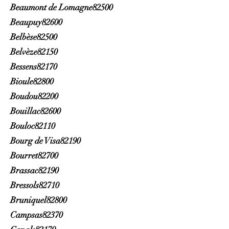
Beaumont de Lomagne82500
Beaupuy82600
Belbèse82500
Belvèze82150
Bessens82170
Bioule82800
Boudou82200
Bouillac82600
Bouloc82110
Bourg de Visa82190
Bourret82700
Brassac82190
Bressols82710
Bruniquel82800
Campsas82370