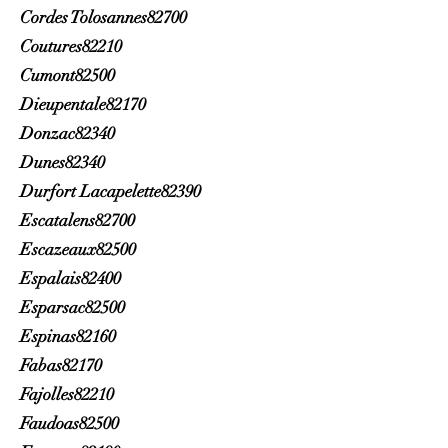
Cordes Tolosannes82700
Coutures82210
Cumont82500
Dieupentale82170
Donzac82340
Dunes82340
Durfort Lacapelette82390
Escatalens82700
Escazeaux82500
Espalais82400
Esparsac82500
Espinas82160
Fabas82170
Fajolles82210
Faudoas82500