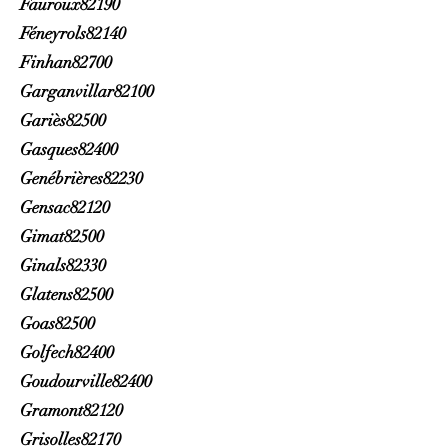
Fauroux82190
Féneyrols82140
Finhan82700
Garganvillar82100
Gariès82500
Gasques82400
Genébrières82230
Gensac82120
Gimat82500
Ginals82330
Glatens82500
Goas82500
Golfech82400
Goudourville82400
Gramont82120
Grisolles82170