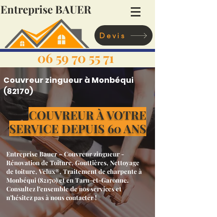
Entreprise BAUER
Devis
06 59 70 55 71
Couvreur zingueur à Monbéqui
(82170)
COUVREUR À VOTRE
SERVICE DEPUIS 60 ANS
Entreprise Bauer – Couvreur zingueur -
Rénovation de Toiture, Gouttières, Nettoyage
de toiture, Velux®, Traitement de charpente à
Monbéqui (82170) et en Tarn-et-Garonne.
Consultez l’ensemble de nos services et
n’hésitez pas à nous contacter !