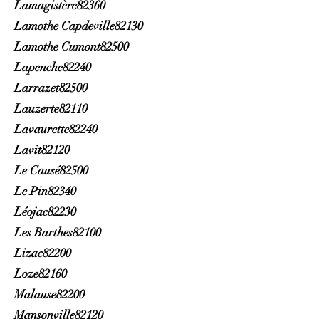
Lamagistère82360
Lamothe Capdeville82130
Lamothe Cumont82500
Lapenche82240
Larrazet82500
Lauzerte82110
Lavaurette82240
Lavit82120
Le Causé82500
Le Pin82340
Léojac82230
Les Barthes82100
Lizac82200
Loze82160
Malause82200
Mansonville82120