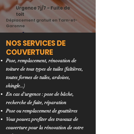
Urgence 7j/7 - Fuite de
toit
Déplacement gratuit en Tarn-et-
Garonne
06 59 70 5
5 71
NOS SERVICES DE
COUVERTURE
Pose, remplacement, rénovation de
DEVIS GRATUIT
toiture de tous types de tuiles (faîtières,
toutes formes de tuiles, ardoises,
shingle...)
En cas d'urgence : pose de bâche,
recherche de fuite, réparation
Pose ou remplacement de gouttières
Vous pouvez profiter des travaux de
couverture pour la rénovation de votre