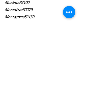
Montain82100
Montalzat82270
Montastruc82130
Montauban82000
Montbarla82110
Montbartier82700
Montbeton82290
Montech82700
Monteils82300
Montesquieu82200
Montfermier82270
Montgaillard82120
Montjoi82400
Montpezat de Quercy82270
Montricoux82800
Mouillac82160