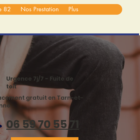
re 82
Nos Prestation
Plus
Urgence 7j/7 - Fuite de
toit
acement gratuit en Tarn-et-
nne
06 59 70 5
5 71