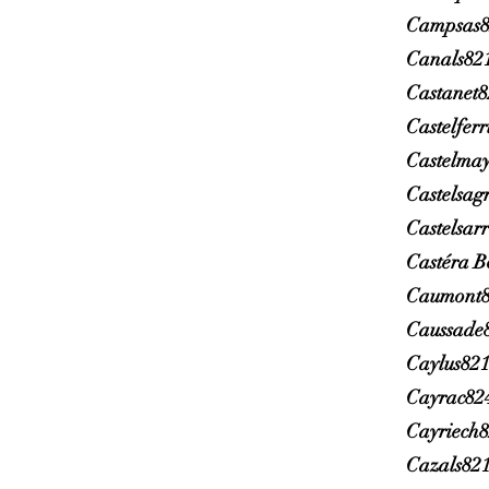
Campsas8
Canals82
Castanet
Castelfer
Castelma
Castelsag
Castelsar
Castéra B
Caumont8
Caussade
Caylus82
Cayrac82
Cayriech
Cazals82