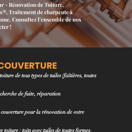
r - Rénovation de Toiture,
ux®, Traitement de charpente à
onne. Consultez l’ensemble de nos
ter !
 COUVERTURE
ture de tous types de tuiles (faîtières, toutes
cherche de fuite, réparation
 couverture pour la rénovation de votre
 toiture : toits avec tuiles de toutes formes,