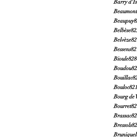
Barry d'I
Beaumont
Beaupuy8
Belbèse82
Belvèze8
Bessens82
Bioule82
Boudou82
Bouillac8
Bouloc82
Bourg de 
Bourret8
Brassac8
Bressols8
Brunique