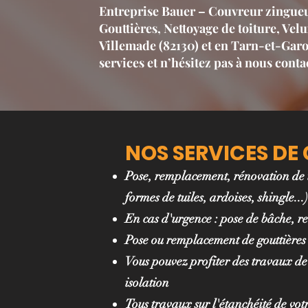
Entreprise Bauer – Couvreur zingueu
Gouttières, Nettoyage de toiture, Vel
Villemade (82130) et en Tarn-et-Gar
services et n’hésitez pas à nous contac
NOS SERVICES DE
Pose, remplacement, rénovation de toi
formes de tuiles, ardoises, shingle...)
En cas d'urgence : pose de bâche, re
Pose ou remplacement de gouttières
Vous pouvez profiter des travaux de
isolation
Tous travaux sur l'étanchéité de votre