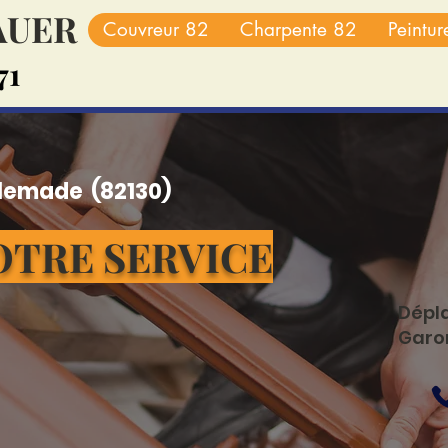
BAUER
Couvreur 82
Charpente 82
Peintu
71
llemade (82130)
OTRE SERVICE
Dépl
Garo