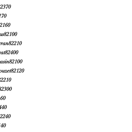
2370
170
82160
rus82100
yran82210
rat82400
rasin82100
ouzet82120
2210
82300
160
440
82240
140