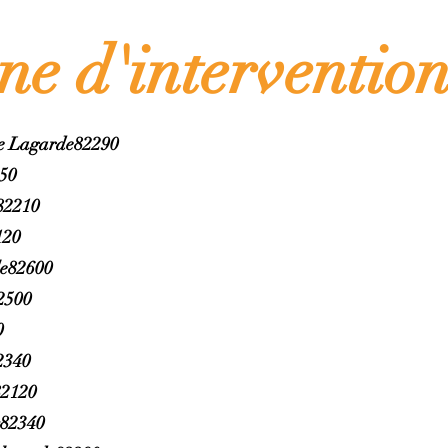
ne d'int
erventio
le Lagarde82290
350
82210
120
le82600
2500
0
2340
82120
s82340