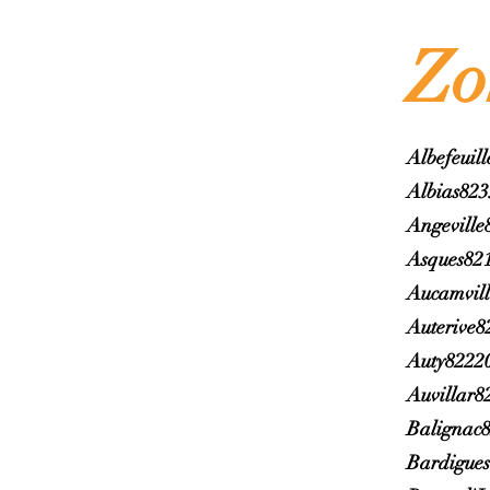
Zo
Albefeuil
Albias82
Angeville
Asques82
Aucamvil
Auterive8
Auty8222
Auvillar8
Balignac
Bardigue