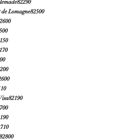
slemade82290
 de Lomagne82500
2600
500
2150
170
800
200
2600
110
Visa82190
2700
2190
2710
l82800