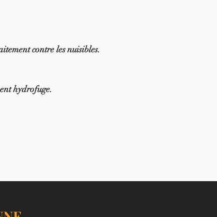
itement contre les nuisibles.
ment hyd
rofuge.
NNE